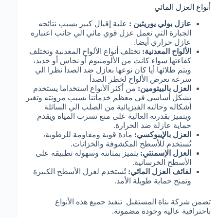
أنواع العزل المائي
عازل بولي يوريثين :
علية إقبال كبير بسبب نتائجه
الجبارة التي تعمل عزل قوي مائي الي جانب اعتباره
عازل حراري أيضا.
الألواح المعدنية:
تختلف أنواع الألواح المعدنية وتختلف
كفاءتها سواء كانت من الألومنيوم أو نحاس أو حديد،
ويتم طلائها أيا كان نوعها بعازل ضد الصدأ نظرا الي
سرعة تعرض الألواح لخطر الصدأ
العزل بالبيتومين:
من أكثر الأنواع استخداما يستخدم
بشكل أساسي في معظم خدماتنا بسبب مرونته وتغير
أشكاله وحالته الفيزيائية من الصلب الي السائلة
ويتميز بقدرته العالية على منع تسرب المياه ويقدم
حماية عازلة ضد الحرارة.
العزل بالإيبوكسي:
مادة قوية ومقاومة للرطوبة،
تُستخدم للأسطح المكشوفة والخزانات.
العزل الإسمنتي:
يتميز بمتانته وسهولة تطبيقه على
الأسطح الخرسانية.
لفائف العزل المائي:
تُستخدم لعزل الأسطح الكبيرة
وتمنح حماية طويلة الأمد.
تضمن شركة بناة المستقبل تنفيذ جميع هذه الأنواع
باحترافية عالية وجودة مضمونة.